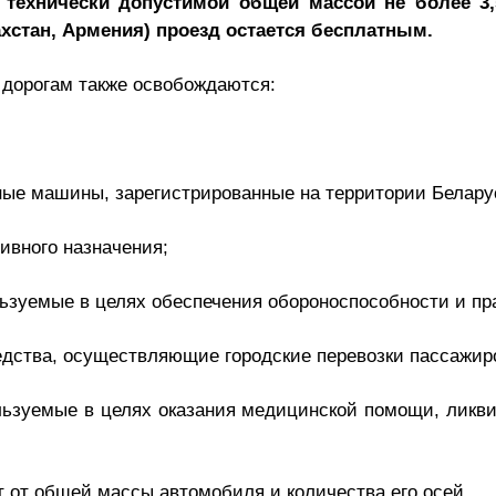
 технически допустимой общей массой не более 3,
захстан, Армения) проезд остается бесплатным.
 дорогам также освобождаются:
ные машины, зарегистрированные на территории Белару
ивного назначения;
льзуемые в целях обеспечения обороноспособности и пр
едства, осуществляющие городские перевозки пассажир
льзуемые в целях оказания медицинской помощи, ликв
т от общей массы автомобиля и количества его осей.