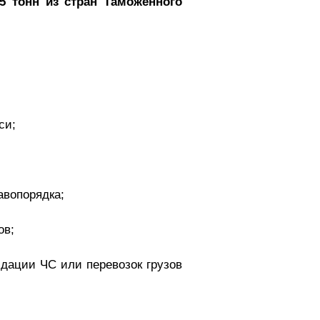
5 тонн из стран Таможенного
си;
авопорядка;
ов;
идации ЧС или перевозок грузов