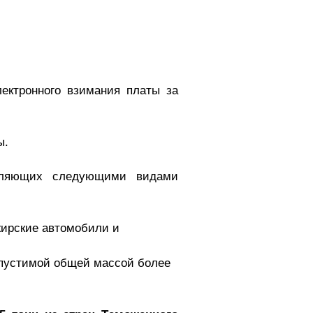
ектронного взимания платы за
ы.
вляющих следующими видами
жирские автомобили и
допустимой общей массой более