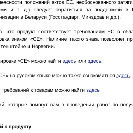
неясности положений актов ЕС, необоснованного затяг
ми и т. д.) следует обратиться за поддержкой в 
изации в Беларуси (Госстандарт, Минздрав и др.).
о, что продукт соответствует требованиям ЕС в обла
ровка знаком «CE». Наличие такого знака позволяет п
хтенштейне и Норвегии.
ировке «CE» можно найти
здесь
или
здесь
.
CE» на русском языке можно также ознакомиться
здесь
.
 требований к товарам можно найти
здесь
ий, которые помогут вам в проведении работ по пол
й к продукту