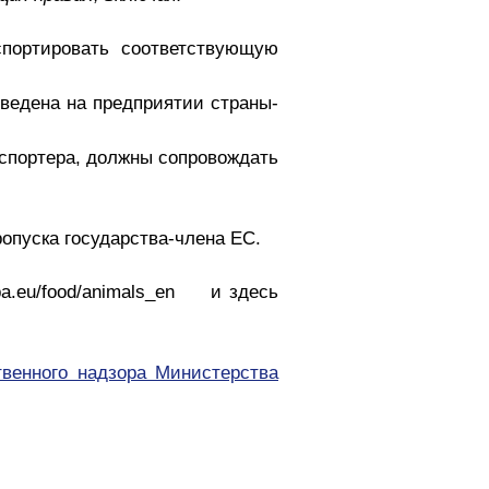
спортировать соответствующую
зведена на предприятии страны-
кспортера, должны сопровождать
ропуска государства-члена ЕС.
opa.eu/food/animals_en и здесь
твенного надзора Министерства