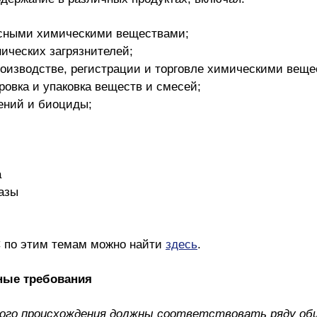
пасными химическими веществами;
нических загрязнителей;
роизводстве, регистрации и торговле химическими веще
ровка и упаковка веществ и смесей;
тений и биоциды;
а
азы
С по этим темам можно найти
здесь
.
ные требования
го происхождения должны соответствовать ряду общ