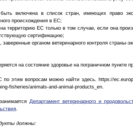
а быть включена в список стран, имеющих право эк
тного происхождения в ЕС;
на территорию ЕС только в том случае, если она прои
ветствующую сертификацию;
 заверенные органом ветеринарного контроля страны-э
еряется на состояние здоровье на пограничном пункте п
 по этим вопросам можно найти здесь. https://ec.eur
rming-fisheries/animals-and-animal-products_en.
 занимается
Департамент ветеринарного и продовольс
льствия
.
дукты должны: