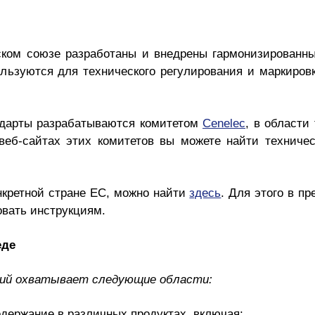
ском союзе разработаны и внедрены гармонизированны
ользуются для технического регулирования и маркиров
ндарты разрабатываются комитетом
Cenelec
, в област
веб-сайтах этих комитетов вы можете найти техничес
нкретной стране ЕС, можно найти
здесь
. Для этого в п
овать инструкциям.
еде
аний охватывает следующие области:
одержание в различных продуктах, включая: