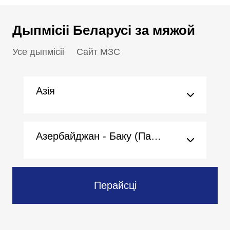
Дыпмісіі Беларусі за мяжой
Усе дыпмісіі
Сайт МЗС
Азія
Азербайджан - Баку (Пасольства)
Перайсці