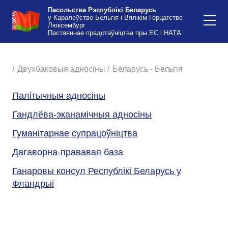
Пасольства Рэспублікі Беларусь
у Каралеўстве Бельгія і Вялікім Герцагстве
Люксембург
Пастаяннае прадстаўніцтва пры ЕС і НАТА
/
Двухбаковыя адносіны /
Беларусь - Бельгія
Палітычныя адносіны
Гандлёва-эканамічныя адносіны
Гуманітарнае супрацоўніцтва
Дагаворна-прававая база
Ганаровы консул Республікі Беларусь у
Фландрыі